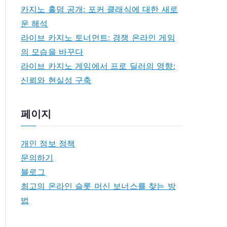
r
카지노 홀덤 공개: 포커 클래식에 대한 새로
:
운 해석
라이브 카지노 토너먼트: 경쟁 온라인 게임
의 모습을 바꾸다
라이브 카지노 게임에서 프로 딜러의 영향:
신뢰와 현실성 구축
페이지
개인 정보 정책
문의하기
블로그
최고의 온라인 슬롯 머신 보너스를 찾는 방
법