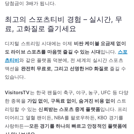
당첨금이 3배가 됩니다.
최고의 스포츠티비 경험 – 실시간, 무
료, 고화질로 즐기세요
디지털 스트리밍 시대에는 이제
비싼 케이블 요금제 없이
도 라이브 스포츠를 마음껏 즐길 수 있는 시대
입니다.
스포
츠티비
와 같은 플랫폼 덕분에, 전 세계의 실시간 스포츠
액션을
완전히 무료로, 그리고 선명한 HD 화질로
즐길 수
있습니다.
VisitorsTV
는 한국 팬들이 축구, 야구, 농구, UFC 등 다양
한 종목을
가입 없이, 구독료 없이, 숨겨진 비용 없이
스트
리밍할 수 있는
신뢰받는 스포츠 중계 플랫폼
입니다. 프리
미어리그 열혈 팬이든, NBA를 팔로우하든, KBO 경기를
사랑하든—
모든 경기를 하나의 빠르고 안정적인 플랫폼에