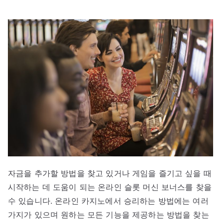
자금을 추가할 방법을 찾고 있거나 게임을 즐기고 싶을 때
시작하는 데 도움이 되는 온라인 슬롯 머신 보너스를 찾을
수 있습니다. 온라인 카지노에서 승리하는 방법에는 여러
가지가 있으며 원하는 모든 기능을 제공하는 방법을 찾는