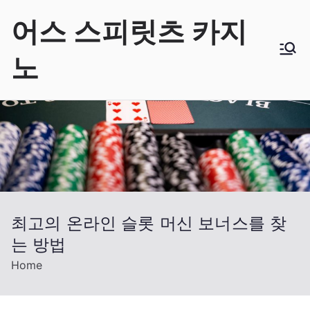
Skip
어스 스피릿츠 카지
to
content
노
최고의 온라인 슬롯 머신 보너스를 찾
는 방법
Home