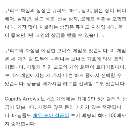
큐피드 화살의 상징은 큐피드, 하트, 장미, 붉은 장미, 테디
베어, 월계관, 골드 하트, 선물 상자, 로레트 화환을 포함합
니다. 가장 많이 지불하는 상징은 큐피드 자신입니다. 운
이 좋으면 1만 코인의 상금을 받을 수 있습니다.
큐피드의 화살을 이용한 보너스 게임도 있습니다. 이 게임
은 세 개의 릴 모두에 나타나는 보너스 기호에 의해 트리
거됩니다. 이렇게 하면 별도의 게임 화면이 트리거됩니다.
보너스 게임에서는 세 가지 다른 하트 중에서 선택할 수
있습니다. 상금을 배가시킬 하트를 선택할 수도 있습니다.
Cupid’s Arrows 보너스 게임에는 최대 2만 5천 달러의 상
금이 있습니다. 이것은 많은 돈의 가치가 있는 잭팟입니
다. 배당률도
매우 높아 상금이
초기 베팅의 최대 100배까
지 증가합니다.