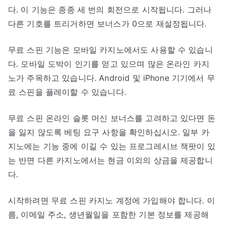
다. 이 기능은 종종 세 번의 회전으로 시작됩니다. 그러나
다른 기호를 트리거하면 보너스가 0으로 재설정됩니다.
무료 스핀 기능은 모바일 카지노에서도 사용할 수 있습니
다. 모바일 도박이 인기를 얻고 있으며 많은 온라인 카지
노가 주목하고 있습니다. Android 및 iPhone 기기에서 무
료 스핀을 플레이할 수 있습니다.
무료 스핀 온라인 슬롯 머신 보너스를 고려하고 있다면 돈
을 잃지 않도록 베팅 요구 사항을 확인하십시오. 일부 카
지노에는 기능 중에 이길 수 있는 프로그레시브 잭팟이 있
는 반면 다른 카지노에서는 현금 이외의 상금을 제공합니
다.
시작하려면 무료 스핀 카지노 계정에 가입해야 합니다. 이
름, 이메일 주소, 생년월일을 포함한 기본 정보를 제공해