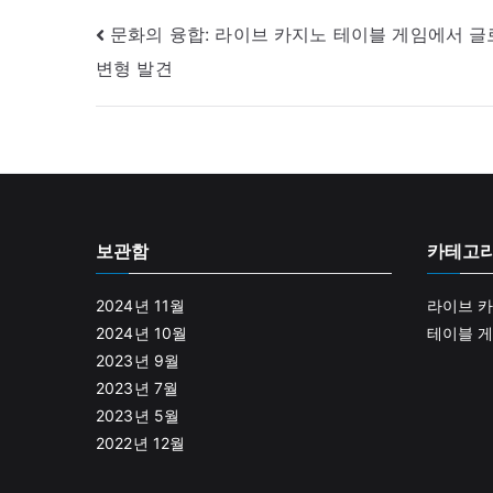
글
문화의 융합: 라이브 카지노 테이블 게임에서 글
변형 발견
탐
색
보관함
카테고
2024년 11월
라이브 
2024년 10월
테이블 
2023년 9월
2023년 7월
2023년 5월
2022년 12월