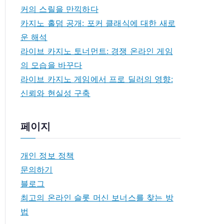
o
커의 스릴을 만끽하다
r
카지노 홀덤 공개: 포커 클래식에 대한 새로
:
운 해석
라이브 카지노 토너먼트: 경쟁 온라인 게임
의 모습을 바꾸다
라이브 카지노 게임에서 프로 딜러의 영향:
신뢰와 현실성 구축
페이지
개인 정보 정책
문의하기
블로그
최고의 온라인 슬롯 머신 보너스를 찾는 방
법