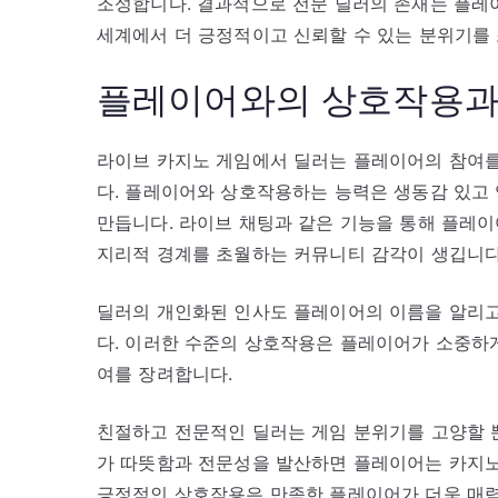
조성합니다. 결과적으로 전문 딜러의 존재는 플레
세계에서 더 긍정적이고 신뢰할 수 있는 분위기를
플레이어와의 상호작용과
라이브 카지노 게임에서 딜러는 플레이어의 참여를
다. 플레이어와 상호작용하는 능력은 생동감 있고
만듭니다. 라이브 채팅과 같은 기능을 통해 플레이어
지리적 경계를 초월하는 커뮤니티 감각이 생깁니다
딜러의 개인화된 인사도 플레이어의 이름을 알리고
다. 이러한 수준의 상호작용은 플레이어가 소중하
여를 장려합니다.
친절하고 전문적인 딜러는 게임 분위기를 고양할 
가 따뜻함과 전문성을 발산하면 플레이어는 카지노
긍정적인 상호작용은 만족한 플레이어가 더욱 매력