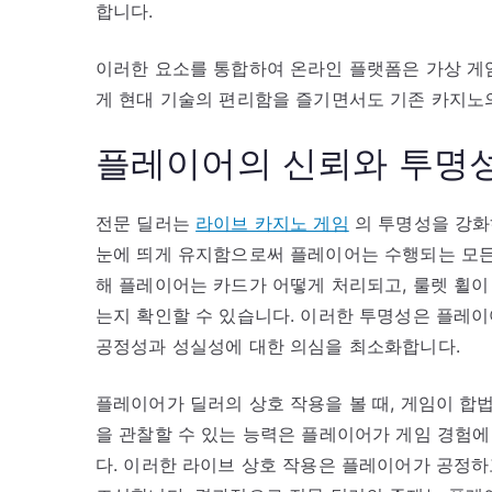
합니다.
이러한 요소를 통합하여 온라인 플랫폼은 가상 게
게 현대 기술의 편리함을 즐기면서도 기존 카지노
플레이어의 신뢰와 투명
전문 딜러는
라이브 카지노 게임
의 투명성을 강화
눈에 띄게 유지함으로써 플레이어는 수행되는 모든 
해 플레이어는 카드가 어떻게 처리되고, 룰렛 휠
는지 확인할 수 있습니다. 이러한 투명성은 플레이
공정성과 성실성에 대한 의심을 최소화합니다.
플레이어가 딜러의 상호 작용을 볼 때, 게임이 합
을 관찰할 수 있는 능력은 플레이어가 게임 경험에
다. 이러한 라이브 상호 작용은 플레이어가 공정