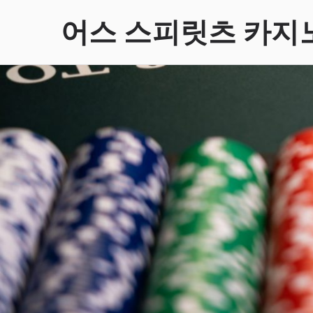
Skip
어스 스피릿츠 카지
to
content